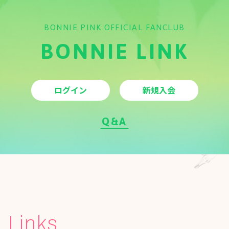
BONNIE PINK OFFICIAL FANCLUB
BONNIE PINK ALL TIME BEST “Grow”
BONNIE LINK
2026.06.22
Discography
「BONNIE PINK Tiny Kitchen Tour 2026」
ログイン
新規入会
Goods
Q&A
2026.04.23
Goods
4件更新
2026.03.25
Live
Links