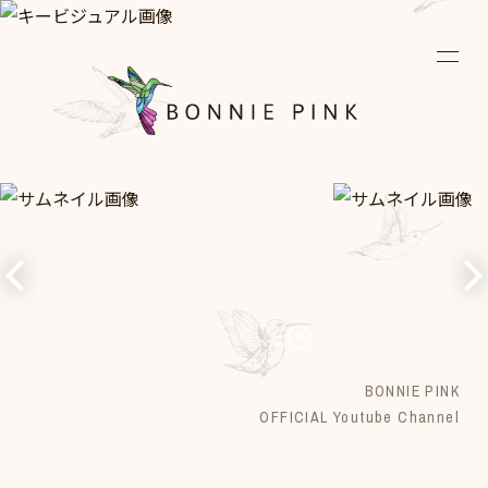
News
Live
Media
Discography
Biography
BONNIE PINK
Diary
OFFICIAL Youtube Channel
Fanclub