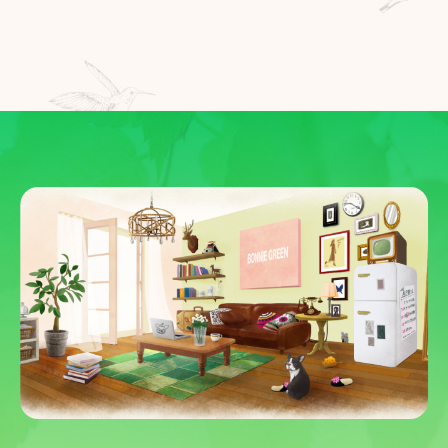
BONNIE PINK 30th Anniversary LIVE “Groove
Kitchen”
2026.06.29
Live
JIM BEAM SUMMER FES 2026 in名古屋
2026.06.26
Live
Karatsu Drop Festival 2026
2026.06.25
Live
日本テレビ「THE MUSIC DAY 2026」
2026.06.24
Media