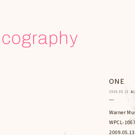
scography
ONE
2009.05.13
A
Warner Mu
WPCL-106
2009.05.13