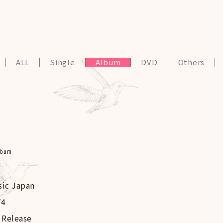
ALL
Single
Album
DVD
Others
lbum
sic Japan
74
 Release