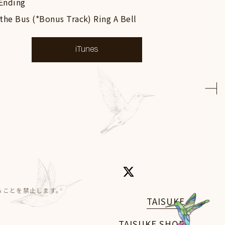
Ending
 the Bus (*Bonus Track) Ring A Bell
iTunes
ることを禁止します。
TAISUKE
TAISUKE SHOP