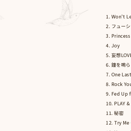
1. Won't L
2. フュー
3. Princes
4. Joy
5. 妄想LOV
6. 鐘を鳴
7. One Las
8. Rock Yo
9. Fed Up 
10. PLAY 
11. 秘密
12. Try Me