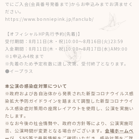
でにご入会(会員番号発番まで)からお申込みまでお済ませく
ださい。
https://www.bonniepink.jp/fanclub/
【オフィシャルHP先行予約(先着)】
受付期間：8月11日(木・祝)10:00～8月16日(火)23:59
入金期間：8月11日(木・祝)10:00～8月17日(水)AM9:00
※1申込み4枚まで
※先着のため予定枚数に達し次第、受付終了となります。
●イープラス
本公演の感染症対策について
※政府および各自治体から発表された新型コロナウイルス感
染拡大予防ガイドラインを踏まえて調整した新型コロナウイ
ルス感染症対策用の座席レイアウトを使用し、公演を実施い
たします。
※なお今後の社会情勢や、政府の方針等により、公演実施可
否、公演時間が変更となる場合がございます。
会場ホームペ
ージ
、SNS等で最新情報をご確認いただき、感染対策をご理