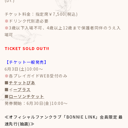
(Dr.)
Goods
チケット料金：指定席￥7,500(税込)
Contact
※
ドリンク代別途必要
※
3歳以下入場不可、4歳以上12歳まで保護者同伴のうえ入
場可
TICKET SOLD OUT!!
【チケット一般発売】
6月3日(土)10:00～
※
各プレイガイドWEB受付のみ
■
チケットぴあ
■イ
ープラス
■
ローソンチケット
発券開始：6月30日(金)10:00～
≪オフィシャルファンクラブ「BONNIE LINK」会員限定 最
速先行(抽選)≫