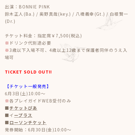
出演：BONNIE PINK
鈴木正人(Ba.) / 奥野真哉(key.) / 八橋義幸(Gt.) / 白根賢一
(Dr.)
チケット料金：指定席￥7,500(税込)
※
ドリンク代別途必要
※
3歳以下入場不可、4歳以上12歳まで保護者同伴のうえ入
場可
TICKET SOLD OUT!!
【チケット一般発売】
6月3日(土)10:00～
※
各プレイガイドWEB受付のみ
■
チケットぴあ
■イ
ープラス
■
ローソンチケット
発券開始：6月30日(金)10:00～