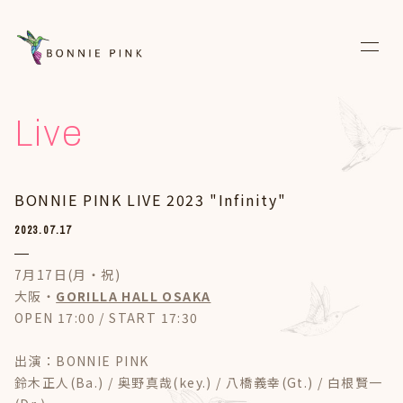
News
Live
Live
BONNIE PINK LIVE 2023 "Infinity"
Media
2023.07.17
Discography
7月17日(月・祝)
Biography
大阪・
GORILLA HALL OSAKA
OPEN 17:00 / START 17:30
Diary
出演：BONNIE PINK
Fanclub
鈴木正人(Ba.) / 奥野真哉(key.) / 八橋義幸(Gt.) / 白根賢一