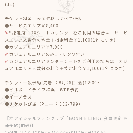
(dr.)
チケット料金［表示価格はすべて税込］
●サービスエリア￥8,400
※
S指定席、DXシートカウンターをご利用の場合は、サービ
スエリア人数分の料金＋指定料金￥1,100(1名につき)
●カジュアルエリア￥7,900
※
カジュアルエリアのみ1ドリンク付き
※
カジュアルエリアセンターシートをご利用の場合は、カジ
ュアルエリア人数分の料金＋指定料金￥1,100(1名につき)
チケット一般予約(先着)：8月26日(金)12:00～
●ビルボードライブ横浜
WEB予約
●
イープラス
●
チケットぴあ
（Pコード 223-799）
【オフィシャルファンクラブ「BONNIE LINK」会員限定 最
速予約(抽選)】
受付期間：7月28日(木)10:00～8月7日(日)23:59