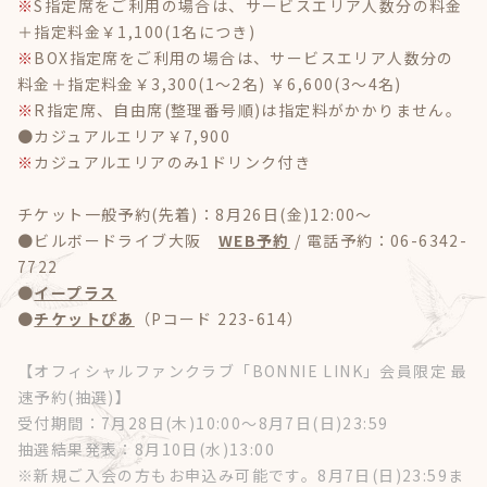
※
S指定席をご利用の場合は、サービスエリア人数分の料金
＋指定料金￥1,100(1名につき)
※
BOX指定席をご利用の場合は、サービスエリア人数分の
料金＋指定料金￥3,300(1～2名) ￥6,600(3～4名)
※
R指定席、自由席(整理番号順)は指定料がかかりません。
●カジュアルエリア￥7,900
※
カジュアルエリアのみ1ドリンク付き
チケット一般予約(先着)：8月26日(金)12:00～
●ビルボードライブ大阪
WEB予約
/ 電話予約：06-6342-
7722
●
イープラス
●
チケットぴあ
（Pコード 223-614）
【オフィシャルファンクラブ「BONNIE LINK」会員限定 最
速予約(抽選)】
受付期間：7月28日(木)10:00～8月7日(日)23:59
抽選結果発表：8月10日(水)13:00
※
新規ご入会の方もお申込み可能です。8月7日(日)23:59ま