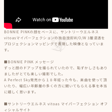
BONNIE PINKの顔をベースに、サントリーウエルネス
vitoasマイパーフェクションの独自技術W/O/W 3層浸透を
プロジェクションマッピングで表現した映像となっていま
す。
■BONNIE PINK メッセージ
ずっと顔のドアップを撮られていたので、恥ずかしさもあり
ましたがとても楽しい撮影でした。
A Perfect Sky発売から１８年経った今も、楽曲を使って頂
いたり、幅広い年齢層の多くの方に聞いてもらえる事を本当
に嬉しく思います。
■サントリーウエルネス vitoas マイパーフェクション オフ
ィシャルサイト