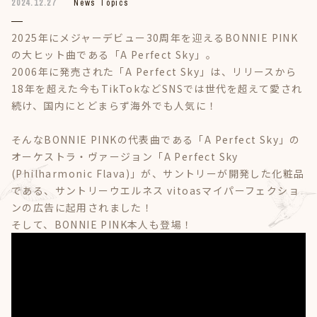
2024.12.27
News Topics
2025年にメジャーデビュー30周年を迎えるBONNIE PINK
の大ヒット曲である「A Perfect Sky」。
2006年に発売された「A Perfect Sky」は、リリースから
18年を超えた今もTikTokなどSNSでは世代を超えて愛され
続け、国内にとどまらず海外でも人気に！
そんなBONNIE PINKの代表曲である「A Perfect Sky」の
オーケストラ・ヴァージョン「A Perfect Sky
(Philharmonic Flava)」が、サントリーが開発した化粧品
である、サントリーウエルネス vitoasマイパーフェクショ
ンの広告に起用されました！
そして、BONNIE PINK本人も登場！