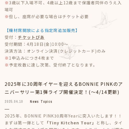
※
3歳以下入場不可、4歳以上12歳まで保護者同伴のうえ入
場可
※
但し、座席が必要な場合はチケット必要
【機材席開放による指定席追加販売】
受付：
チケットぴあ
受付期間：4月18日(金)10:00～
決済方法：オンライン決済(クレジットカード)のみ
※
1申込みにつき4枚まで
※
予定枚数に達し次第、受付終了となります。
2025年に30周年イヤーを迎えるBONNIE PINKのア
ニバーサリー第1弾ライブ開催決定！(～4/14更新)
2025.04.10
News Topics
2025年、BONNIE PINK30周年Yearに突入いたします！！
まずは第一弾として
「Tiny Kitchen Tour」
と称し、タイ